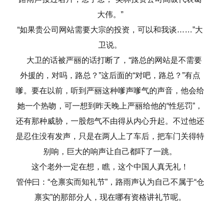
大伟。”
“如果贵公司网站需要大宗的投资，可以和我谈……”大
卫说。
大卫的话被严丽的话打断了，“路总的网站是不需要
外援的，对吗，路总？”这后面的“对吧，路总？”有点
嗲。要在以前，听到严丽这种嗲声嗲气的声音，他会给
她一个热吻，可一想到昨天晚上严丽给他的“性惩罚”，
还有那种威胁，一股怨气不由得从内心升起。不过他还
是忍住没有发声，只是在两人上了车后，把车门关得特
别响，巨大的响声让自己都吓了一跳。
这个老外一定在想，瞧，这个中国人真无礼！
管仲曰：“仓禀实而知礼节”，路雨声认为自己不属于“仓
禀实”的那部分人，现在哪有资格讲礼节呢。