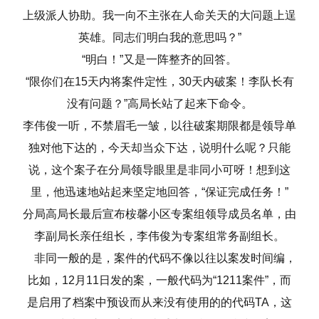
上级派人协助。我一向不主张在人命关天的大问题上逞
英雄。同志们明白我的意思吗？”
“明白！”又是一阵整齐的回答。
“限你们在15天内将案件定性，30天内破案！李队长有
没有问题？”高局长站了起来下命令。
李伟俊一听，不禁眉毛一皱，以往破案期限都是领导单
独对他下达的，今天却当众下达，说明什么呢？只能
说，这个案子在分局领导眼里是非同小可呀！想到这
里，他迅速地站起来坚定地回答，“保证完成任务！”
分局高局长最后宣布桉馨小区专案组领导成员名单，由
李副局长亲任组长，李伟俊为专案组常务副组长。
非同一般的是，案件的代码不像以往以案发时间编，
比如，12月11日发的案，一般代码为“1211案件”，而
是启用了档案中预设而从来没有使用的的代码TA，这