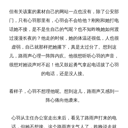
但有关该案的素材自己的网站一点也没有，除了公安部
门，只有心羽那里有，心羽会不会给他？刚刚和她打电
话她不接，是不是生自己的气呢？也不知昨晚她如何渡
过漫漫长夜的？他走的时候，她的体温还很低，人也很
虚弱，自己就那样把她撂下，真是太过分了。想到这
儿，路雨声心理一阵阵内疚。他很想听听心羽的声音，
很想对她说声对不起！他又鼓起勇气拿起电话拔了心羽
的电话，还是没人接。
看样子，心羽不想理他呢。想到这儿，路雨声又感到一
阵心痛向他袭来。
心羽从主任办公室走出来后，看见了路雨声打来的电
话，但她不想接。这个路雨声太气人了，昨晚说走就