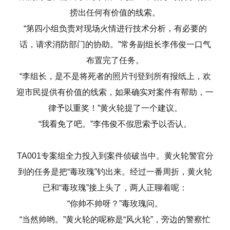
捞出任何有价值的线索。
“第四小组负责对现场火情进行技术分析，有必要的
话，请求消防部门的协助。”常务副组长李伟俊一口气
布置完了任务。
“李组长，是不是将死者的照片刊登到所有报纸上，欢
迎市民提供有价值的线索，如果确实对案件有帮助，一
律予以重奖！”黄火轮提了一个建议。
“我看免了吧。”李伟俊不假思索予以否认。
TA001专案组全力投入到案件侦破当中。黄火轮警官分
到的任务是把“毒玫瑰”钓出来。经过一番周折，黄火轮
已和“毒玫瑰”接上头了，两人正聊着呢：
“你帅不帅呀？”毒玫瑰问。
“当然帅哟。”黄火轮的呢称是“风火轮”，旁边的警察忙