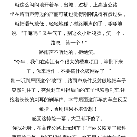
就这么闷闷地开着车，出城，过桥，上高速公路。
坐在路雨声旁边的严丽可能也觉得刚刚说得有点过头，
就把语气放低，轻轻地碰了碰路雨声的手，嗲嗲地
说：“干嘛吗？又生气了，别这么小肚鸡肠，笑一个，
路总，笑一个！”
路雨声不听她的，拒绝笑。
“今年，我们在南江有个很大的楼盘项目，等批下来
了，你来运作，不要搞什么破网站了！”
刚一听到严丽这个“破”字，路雨声条件反射般地把车子
突然刹住了，突然刹车引得后面的车子也紧急刹车,还
拖着长长的刺耳的刹车声。幸亏后面这部车的车主反应
敏捷，否则结果不堪设想！
感受这惊险一幕，大卫都吓傻了。
“你找死呀，在高速公路上玩刹车！”严丽又恢复了那种