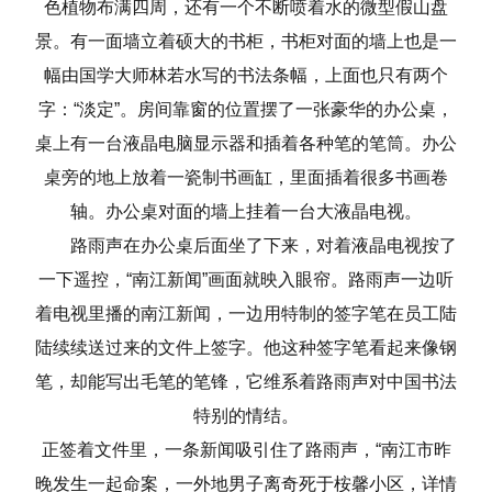
色植物布满四周，还有一个不断喷着水的微型假山盘
景。有一面墙立着硕大的书柜，书柜对面的墙上也是一
幅由国学大师林若水写的书法条幅，上面也只有两个
字：“淡定”。房间靠窗的位置摆了一张豪华的办公桌，
桌上有一台液晶电脑显示器和插着各种笔的笔筒。办公
桌旁的地上放着一瓷制书画缸，里面插着很多书画卷
轴。办公桌对面的墙上挂着一台大液晶电视。
路雨声在办公桌后面坐了下来，对着液晶电视按了
一下遥控，“南江新闻”画面就映入眼帘。路雨声一边听
着电视里播的南江新闻，一边用特制的签字笔在员工陆
陆续续送过来的文件上签字。他这种签字笔看起来像钢
笔，却能写出毛笔的笔锋，它维系着路雨声对中国书法
特别的情结。
正签着文件里，一条新闻吸引住了路雨声，“南江市昨
晚发生一起命案，一外地男子离奇死于桉馨小区，详情