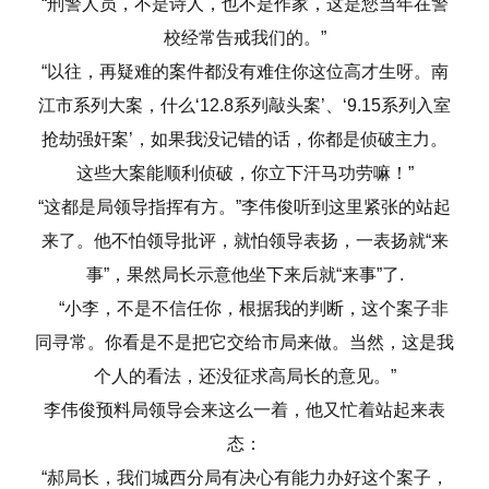
“刑警人员，不是诗人，也不是作家，这是您当年在警
校经常告戒我们的。”
“以往，再疑难的案件都没有难住你这位高才生呀。南
江市系列大案，什么‘12.8系列敲头案’、‘9.15系列入室
抢劫强奸案’，如果我没记错的话，你都是侦破主力。
这些大案能顺利侦破，你立下汗马功劳嘛！”
“这都是局领导指挥有方。”李伟俊听到这里紧张的站起
来了。他不怕领导批评，就怕领导表扬，一表扬就“来
事”，果然局长示意他坐下来后就“来事”了.
“小李，不是不信任你，根据我的判断，这个案子非
同寻常。你看是不是把它交给市局来做。当然，这是我
个人的看法，还没征求高局长的意见。”
李伟俊预料局领导会来这么一着，他又忙着站起来表
态：
“郝局长，我们城西分局有决心有能力办好这个案子，