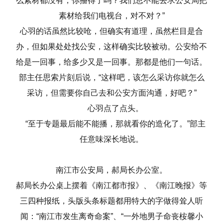
么素材都没有，你播得了吗？我们总不能去求公安局把
素材给我们电视台，对不对？”
心羽的话虽然比较呛，但确实有道理，虽然栏目是合
办，但如果处处找公安，这样确实比较被动。公安给不
给是一回事，给多少又是一回事。那都是他们一句话。
部主任思索片刻后说，“这样吧，该怎么采访你就怎么
采访，但需要你自己去和公安方面沟通，好吧？”
心羽点了点头。
“至于专题最后能不能播，那就看你的造化了。”部主
任意味深长地说。
南江市公安局，郝局长办公室。
郝局长办公桌上摆着《南江都市报》、《南江晚报》等
三四种报纸，头版头条标题都用特大的字做得耸人听
闻：“南江市发生离奇命案”、“一外地男子命丧桉馨小