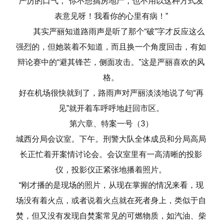
严厉的口气，“你不想搞房地产，也不用以这种方式发
表意见呀！我看你的心里有病！”
其实严丽知道路雨声是听了那个“破”字才反应这么
强烈的，但她装着不知道，而且换一个角度回击，有如
辩论赛中的“避其锋芒，侧面攻击。”这是严丽喜欢的风
格。
好在机场很快就到了，路雨声对严丽淡淡地说了句“再
见”就开着车呼呼地赶回市区。
第六章、特案一号（3）
城西分局会议室。下午。刑警大队全体成员和分局高局
长正忙着开案情讨论会。会议室里有一高清晰的投影
仪，投影仪正紧张地播着照片。
“刚才播的是现场的照片，从现在掌握的情况来看，现
场没有着火点，或者说着火点就在死者身上，类似于自
焚，但又没有发现自焚案常见的可燃物质，如汽油、柴