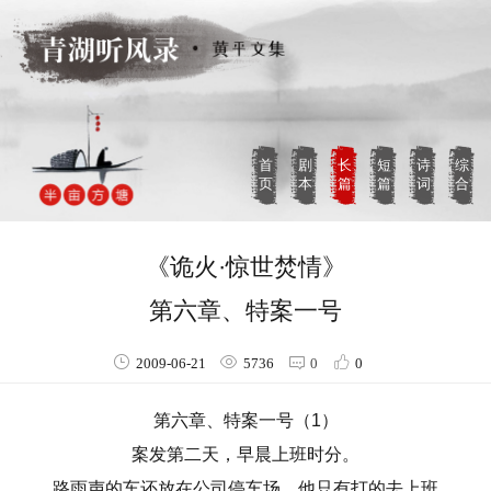
首
剧
长
短
诗
综
页
本
篇
篇
词
合
《诡火·惊世焚情》
第六章、特案一号
2009-06-21
5736
0
0
第六章、特案一号（1）
案发第二天，早晨上班时分。
路雨声的车还放在公司停车场，他只有打的去上班。