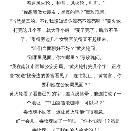
着逗风火轮，“帅哥，风火轮，帅哥。”
“你想我做女朋友，是真的吗？”毒玫瑰问。
“当然是真的。不过我想知道你漂亮不漂亮呀？”黄火轮
打完这几个字，就大呼小叫，“完了完了，晚节不保
了。”引得旁边几个女警官笑得直不起腰来。
“咱们当面聊好不好？”黄火轮问。
“到哪里见面，你在哪里？”毒玫瑰问。
“我在南江市西城公安分局。”黄火轮打完几个字，正准
备“发送”被旁边的警官看见了，连忙制止，“黄警官，你
要和她在公安局见面？”
黄火轮看了看自己打的字，差点没笑晕，他连忙改了一
个地址，“中山路笛歌咖啡，可以吗？”
毒玫瑰不回答，这让黄火轮他们很着急。
好一会儿，毒玫瑰回了一句话，“你不怕我吗？我是
毒玫瑰，见了我面的人会死的！”