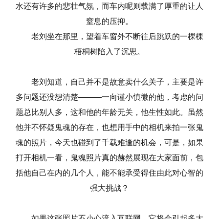
水还有许多的悲壮气氛，而车内呢则载满了厚重的让人
窒息的压抑。
老刘坐在那里，望着车窗外不断往后跳跃的一棵棵
梧桐树陷入了沉思。
老刘知道，自己并不是故意卖什么关子，主要是许
多问题还没想清楚———一向谨小慎微的他，考虑的问
题总比别人多，这和他的年龄无关，他生性如此。虽然
他并不怀疑鬼魂的存在，也想用手中的相机来拍一张鬼
魂的照片，今天也碰到了千载难逢的机会，可是，如果
打开相机一看，鬼魂照片真的赫然展现在大家面前，包
括他自己在内的几个人，能不能承受得住由此对心智的
强大挑战？
如果这张照片不小心流入互联网，它将会引起多大