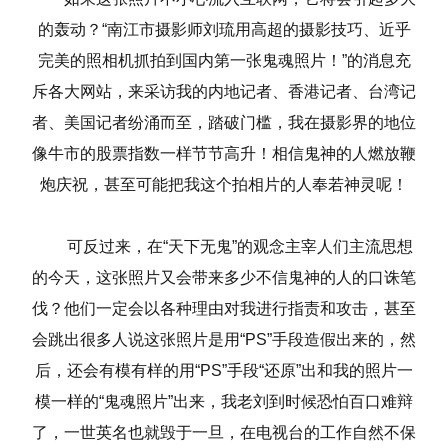
的轰动？“南江市摄影师刘琉用高超的摄影技巧、近乎
完美的照相机抓拍到国内第一张鬼魂照片！”的消息充
斥各大网站，来采访我的内地记者、香港记者、台湾记
者、美国记者纷涌而至，踏破门槛，我在摄影界的地位
像牛市的股票指数一样节节高升！相信鬼神的人燃放鞭
炮庆祝，甚至可能把我这个拍相片的人奉若神灵呢！
可反过来，在“天下无鬼”的观念主宰人们主流思想
的今天，这张照片又会带来多少不信鬼神的人的口诛笔
伐？他们一定会以各种理由对我进行指责和攻击，甚至
会跳出很多人说这张照片是用“PS”手段造假出来的，然
后，还会有模有样的用“PS”手段“还原”出和我的照片一
模一样的“鬼魂照片”出来，我老刘到时候恐怕百口难辩
了，一世英名也就毁于一旦，在电视台的工作自然不保