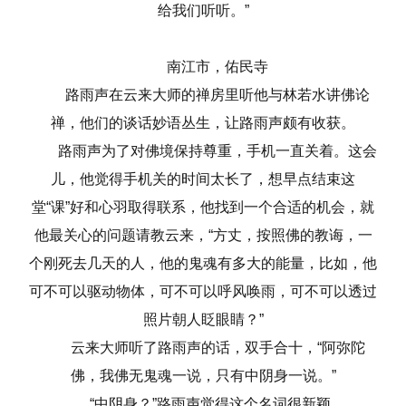
给我们听听。”
南江市，佑民寺
路雨声在云来大师的禅房里听他与林若水讲佛论
禅，他们的谈话妙语丛生，让路雨声颇有收获。
路雨声为了对佛境保持尊重，手机一直关着。这会
儿，他觉得手机关的时间太长了，想早点结束这
堂“课”好和心羽取得联系，他找到一个合适的机会，就
他最关心的问题请教云来，“方丈，按照佛的教诲，一
个刚死去几天的人，他的鬼魂有多大的能量，比如，他
可不可以驱动物体，可不可以呼风唤雨，可不可以透过
照片朝人眨眼睛？”
云来大师听了路雨声的话，双手合十，“阿弥陀
佛，我佛无鬼魂一说，只有中阴身一说。”
“中阴身？”路雨声觉得这个名词很新颖。