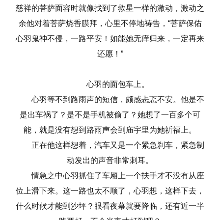
慈祥的菩萨面容时就像找到了救星一样的激动，激动之
余他对着菩萨烧香膜拜，心里不停地祷告，“菩萨保佑
心羽鬼神不侵，一路平安！如能她无痒归来，一定再来
还愿！”
心羽的面包车上。
心羽等不到路雨声的短信，颇感忐忑不安。他是不
是出车祸了？是不是手机被偷了？她想了一百多个可
能，就是没有想到路雨声会到庙宇里为她祈福上。
正在他这样想着，汽车又是一个紧急刹车，紧急制
动发出的声音非常刺耳。
情急之中心羽抓住了车厢上一个扶手才不没有从座
位上滑下来。这一路也太不顺了，心羽想，这样下去，
什么时候才能到沙坪？眼看夜幕就要降临，还有近一半