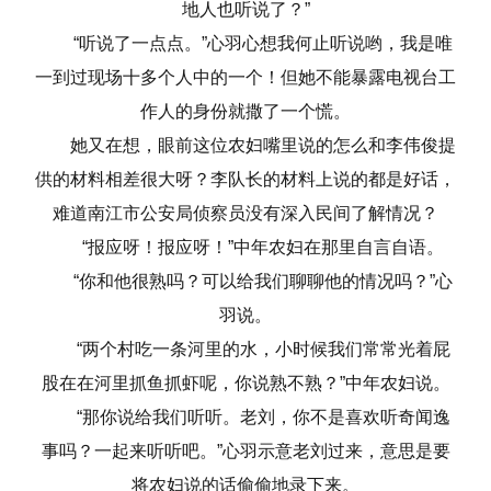
地人也听说了？”
“听说了一点点。”心羽心想我何止听说哟，我是唯
一到过现场十多个人中的一个！但她不能暴露电视台工
作人的身份就撒了一个慌。
她又在想，眼前这位农妇嘴里说的怎么和李伟俊提
供的材料相差很大呀？李队长的材料上说的都是好话，
难道南江市公安局侦察员没有深入民间了解情况？
“报应呀！报应呀！”中年农妇在那里自言自语。
“你和他很熟吗？可以给我们聊聊他的情况吗？”心
羽说。
“两个村吃一条河里的水，小时候我们常常光着屁
股在在河里抓鱼抓虾呢，你说熟不熟？”中年农妇说。
“那你说给我们听听。老刘，你不是喜欢听奇闻逸
事吗？一起来听听吧。”心羽示意老刘过来，意思是要
将农妇说的话偷偷地录下来。