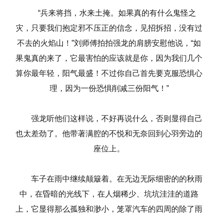
“兵来将挡，水来土掩。如果真的有什么鬼怪之
灾，只要我们抱定邪不压正的信念，见招拆招，没有过
不去的火焰山！”刘师傅拍拍强龙的肩膀安慰他说，“如
果鬼真的来了，它最害怕的应该就是你，因为我们几个
算你最年轻，阳气最盛！不过你自己首先要克服恐惧心
理，因为一份恐惧削减三份阳气！”
强龙听他们这样说，不好再说什么，否则显得自己
也太差劲了。他带著满腔的不悦和无奈回到心羽旁边的
座位上。
车子在雨中继续颠簸着。在无边无际细密的的秋雨
中，在昏暗的光线下，在人烟稀少、坑坑洼洼的道路
上，它显得那么孤独和渺小，笼罩汽车的四周的除了雨