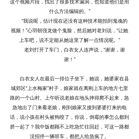
这个视频片段，找出了很多技术漏洞，也知道他们是用
什么方法编辑的。”
“我说呢，估计现在还没有这种技术能拍到鬼魂的
视频！”心羽朝强龙做个鬼脸，然后她对老刘说，“让她
上车吧，说不定能从她这里了解一点情况呢。”
老刘打开了车门，白衣女人连声说，“谢谢，谢
谢！”
白衣女人在最后一排位子坐下，她说，她婆家在县
城郊区“上水梅家”村子，娘家就在离刚上车的地方七里
路的一个山村。上午听说老娘在地头摔得爬不起来，急
急地出了门来看老娘，刚到娘家又接到婆婆打来的电
话，说小孩在村头被狗咬了，你说，倒霉的事怎么都到
挤一起了？我中饭都顾不上吃急忙往回赶，可这一路都
没招停一辆班车，都把人给急疯了。