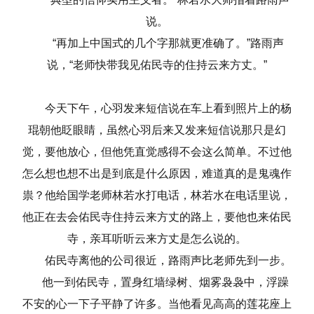
说。
“再加上中国式的几个字那就更准确了。”路雨声
说，“老师快带我见佑民寺的住持云来方丈。”
今天下午，心羽发来短信说在车上看到照片上的杨
琨朝他眨眼睛，虽然心羽后来又发来短信说那只是幻
觉，要他放心，但他凭直觉感得不会这么简单。不过他
怎么想也想不出是到底是什么原因，难道真的是鬼魂作
祟？他给国学老师林若水打电话，林若水在电话里说，
他正在去会佑民寺住持云来方丈的路上，要他也来佑民
寺，亲耳听听云来方丈是怎么说的。
佑民寺离他的公司很近，路雨声比老师先到一步。
他一到佑民寺，置身红墙绿树、烟雾袅袅中，浮躁
不安的心一下子平静了许多。当他看见高高的莲花座上