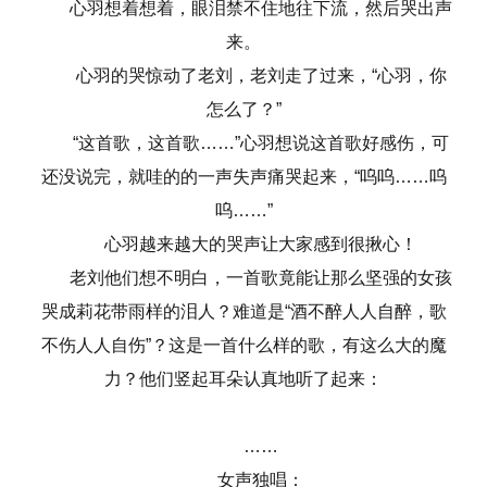
心羽想着想着，眼泪禁不住地往下流，然后哭出声
来。
心羽的哭惊动了老刘，老刘走了过来，“心羽，你
怎么了？”
“这首歌，这首歌……”心羽想说这首歌好感伤，可
还没说完，就哇的的一声失声痛哭起来，“呜呜……呜
呜……”
心羽越来越大的哭声让大家感到很揪心！
老刘他们想不明白，一首歌竟能让那么坚强的女孩
哭成莉花带雨样的泪人？难道是“酒不醉人人自醉，歌
不伤人人自伤”？这是一首什么样的歌，有这么大的魔
力？他们竖起耳朵认真地听了起来：
……
女声独唱：