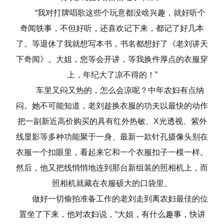
“我对打牌唱歌这些个玩意都没啥兴趣，就好听个
奇闻轶事，不但好听，还喜欢记下来，都记了好几本
了。等退休了我就想写本书，书名都想好了《老刘讲天
下奇闻》。大姐，您等会开讲，等我换件厚点的衣服穿
上，年纪大了凉不得的！”
车里又闷又热的，怎么会凉呢？中年农妇有点纳
闷。她不可能知道，老刘趁换衣服的功夫以最快的动作
把一副新近高价购买的具有红外热敏、X光透视、紫外
线显影等多种功能聚于一身、最新一款针孔摄像头别在
衣服一个扣眼里，看起来它和一个衣服扣子一模一样。
然后，他又把线悄悄地连到那台新组装的照相机上，而
照相机就藏在衣服硕大的口袋里。
做好一切偷拍准备工作的老刘走到离农妇最佳的位
置坐了下来，他对农妇说，“大姐，有什么趣事，快讲