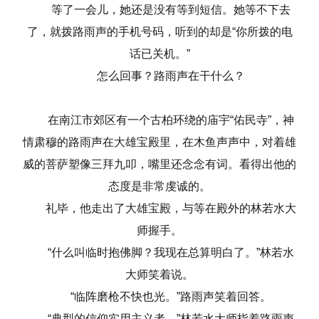
等了一会儿，她还是没有等到短信。她等不下去
了，就拨路雨声的手机号码，听到的却是“你所拨的电
话已关机。”
怎么回事？路雨声在干什么？
在南江市郊区有一个古柏环绕的庙宇“佑民寺”，神
情肃穆的路雨声在大雄宝殿里，在木鱼声声中，对着雄
威的菩萨塑像三拜九叩，嘴里还念念有词。看得出他的
态度是非常虔诚的。
礼毕，他走出了大雄宝殿，与等在殿外的林若水大
师握手。
“什么叫临时抱佛脚？我现在总算明白了。”林若水
大师笑着说。
“临阵磨枪不快也光。”路雨声笑着回答。
“典型的信仰实用主义者。”林若水大师指着路雨声