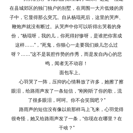
在县城郊区的独门独户的别墅，在周围一大片低矮的房
子中，它显得那么突兀。自从杨琨死后，这里的哭声、
鞭炮声就没有断过。从哭声中你可以听得出哭着的身
份，“杨琨呀，我的儿，你死得好惨呀，是谁把你害成
这样……”，“死鬼，你狠心一走要我们娘儿怎么过
呀？……”这不是装腔作势的作秀，而是发自内心的悲
鸣，闻者无不动容！
面包车上。
心羽哭了一阵，压抑的心情释放了许多，她擦了擦
眼泪，给路雨声发了一条短信，“刚刚听了你的歌，流
了很多眼泪，呵呵。你不会笑我吧？”
路雨声的短信没有像以前那样马上飞来，心羽觉得
很奇怪，她又给路雨声发了一条，“你现在在哪里？在
干啥？”