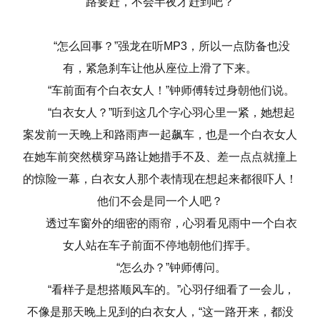
路要赶，不会半夜才赶到吧？
“怎么回事？”强龙在听MP3，所以一点防备也没
有，紧急刹车让他从座位上滑了下来。
“车前面有个白衣女人！”钟师傅转过身朝他们说。
“白衣女人？”听到这几个字心羽心里一紧，她想起
案发前一天晚上和路雨声一起飙车，也是一个白衣女人
在她车前突然横穿马路让她措手不及、差一点点就撞上
的惊险一幕，白衣女人那个表情现在想起来都很吓人！
他们不会是同一个人吧？
透过车窗外的细密的雨帘，心羽看见雨中一个白衣
女人站在车子前面不停地朝他们挥手。
“怎么办？”钟师傅问。
“看样子是想搭顺风车的。”心羽仔细看了一会儿，
不像是那天晚上见到的白衣女人，“这一路开来，都没