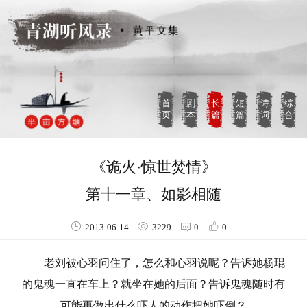
首
剧
长
短
诗
综
页
本
篇
篇
词
合
《诡火·惊世焚情》
第十一章、如影相随
2013-06-14
3229
0
0
老刘被心羽问住了，怎么和心羽说呢？告诉她杨琨
的鬼魂一直在车上？就坐在她的后面？告诉鬼魂随时有
可能再做出什么吓人的动作把她吓倒？