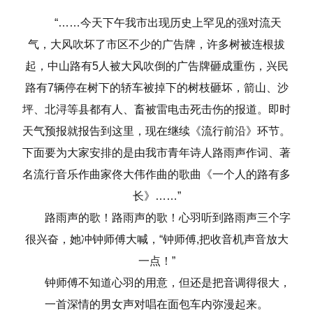
“……今天下午我市出现历史上罕见的强对流天
气，大风吹坏了市区不少的广告牌，许多树被连根拔
起，中山路有5人被大风吹倒的广告牌砸成重伤，兴民
路有7辆停在树下的轿车被掉下的树枝砸坏，箭山、沙
坪、北浔等县都有人、畜被雷电击死击伤的报道。即时
天气预报就报告到这里，现在继续《流行前沿》环节。
下面要为大家安排的是由我市青年诗人路雨声作词、著
名流行音乐作曲家佟大伟作曲的歌曲《一个人的路有多
长》……”
路雨声的歌！路雨声的歌！心羽听到路雨声三个字
很兴奋，她冲钟师傅大喊，“钟师傅,把收音机声音放大
一点！”
钟师傅不知道心羽的用意，但还是把音调得很大，
一首深情的男女声对唱在面包车内弥漫起来。