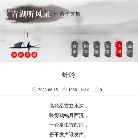
首
剧
长
短
诗
综
页
本
篇
篇
词
合
蛙吟
2023-08-15
1886
0
0
高歌昂首立水深，
唤得鸡鸣月西沉，
一众夏虫皆酣睡，
吾不发声谁发声。