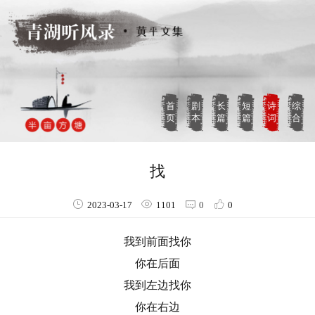
首
剧
长
短
诗
综
页
本
篇
篇
词
合
找
2023-03-17
1101
0
0
我到前面找你
你在后面
我到左边找你
你在右边