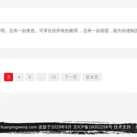
明。总有一款夜色，可罩住你所有的脆弱 ，总有一款朝霞，能为你缝制
3
4
5
...
15
下一页
第末页
uanpingwenji.com 改版于2019年9月
京ICP备16052256号
技术支持：