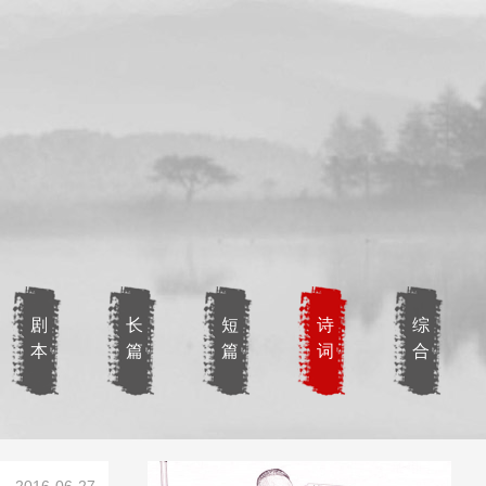
剧
长
短
诗
综
本
篇
篇
词
合