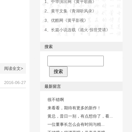
1、
中华演出网《黄平歌曲》
2、
黄平文集《青湖听风录》
3、
优酷网《黄平影视》
4、
长篇小说连载《诡火·惊世焚请》
搜索
阅读全文>
2016-06-27
最新留言
很不错啊
来看看，期待有更多的新作！
黄总，昔日一别，有点想你了，看...
一位董事长怎么会有时间与精...