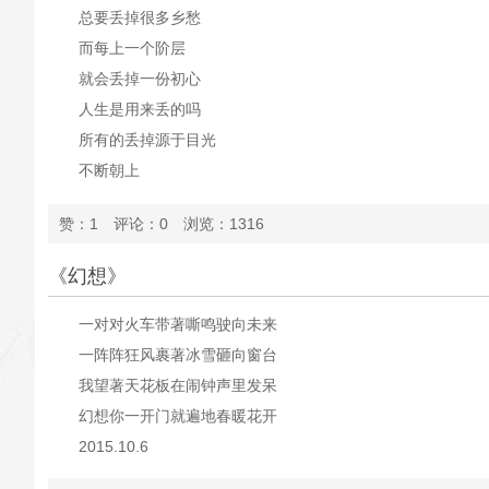
总要丢掉很多乡愁
而每上一个阶层
就会丢掉一份初心
人生是用来丢的吗
所有的丢掉源于目光
不断朝上
试着给眼睛改变方向吧
赞：1 评论：0 浏览：1316
看
你有能丈量整个大地的
《幻想》
双脚
（2015.10.14 黄平 戏作于北京）
一对对火车带著嘶鸣驶向未来
一阵阵狂风裹著冰雪砸向窗台
我望著天花板在闹钟声里发呆
幻想你一开门就遍地春暖花开
2015.10.6