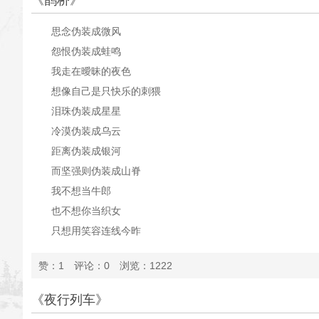
《鹊桥》
思念伪装成微风
怨恨伪装成蛙鸣
我走在曖昧的夜色
想像自己是只快乐的刺猥
泪珠伪装成星星
冷漠伪装成乌云
距离伪装成银河
而坚强则伪装成山脊
我不想当牛郎
也不想你当织女
只想用笑容连线今昨
搭建你我之间最宽的
赞：1 评论：0 浏览：1222
鹊桥
（8.20，沧浪 胡诌于七夕之夜）
《夜行列车》