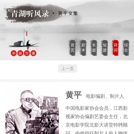
首
剧
长
短
诗
综
页
本
篇
篇
词
合
上一页
黄平
电影编剧、制片人
中国电影家协会会员，江西影
视家协会编剧艺委会主任，北
京电影学院北影大讲堂特聘顾
问。由他担任制片人的人物传